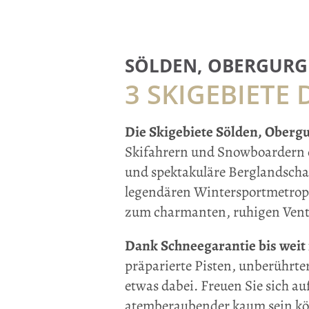
SÖLDEN, OBERGURG
3 SKIGEBIETE
Die Skigebiete Sölden, Oberg
Skifahrern und Snowboardern ei
und spektakuläre Berglandschaft
legendären Wintersportmetropo
zum charmanten, ruhigen Vent
Dank Schneegarantie bis weit 
präparierte Pisten, unberührte
etwas dabei. Freuen Sie sich a
atemberaubender kaum sein kön