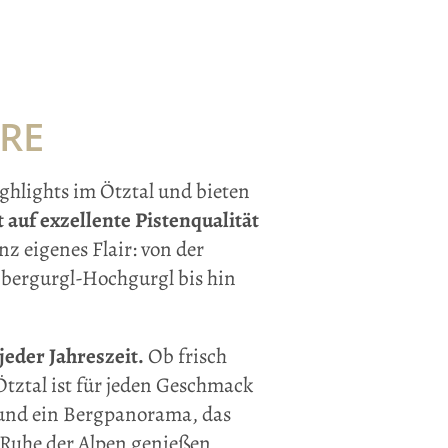
ÜRE
ghlights im Ötztal und bieten
t auf exzellente Pistenqualität
z eigenes Flair: von der
Obergurgl-Hochgurgl bis hin
eder Jahreszeit.
Ob frisch
Ötztal ist für jeden Geschmack
n und ein Bergpanorama, das
 Ruhe der Alpen genießen