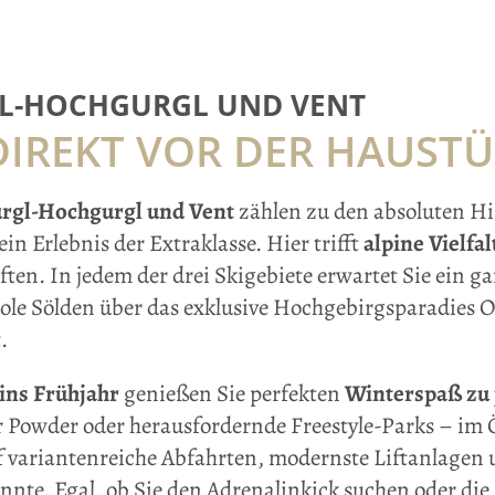
L-HOCHGURGL UND VENT
 DIREKT VOR DER HAUST
urgl-Hochgurgl und Vent
zählen zu den absoluten Hi
n Erlebnis der Extraklasse. Hier trifft
alpine Vielfal
en. In jedem der drei Skigebiete erwartet Sie ein gan
le Sölden über das exklusive Hochgebirgsparadies 
.
ins Frühjahr
genießen Sie perfekten
Winterspaß zu j
r Powder oder herausfordernde Freestyle-Parks – im 
uf variantenreiche Abfahrten, modernste Liftanlage
nte. Egal, ob Sie den Adrenalinkick suchen oder die