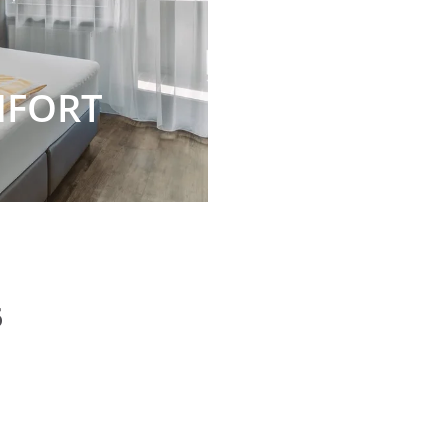
MFORT
6
POST NUR MIT FRÜHSTÜ
Saison I
Saison II