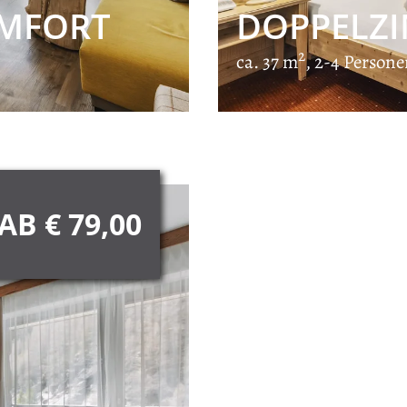
MFORT
DOPPELZI
2
ca. 37 m
, 2-4 Person
AB € 79,00